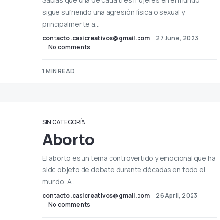
Sabías que una de cada tres mujeres en el mundo
sigue sufriendo una agresión física o sexual y
principalmente a…
contacto.casicreativos@gmail.com
27 June, 2023
No comments
1 MIN READ
SIN CATEGORÍA
Aborto
El aborto es un tema controvertido y emocional que ha
sido objeto de debate durante décadas en todo el
mundo. A…
contacto.casicreativos@gmail.com
26 April, 2023
No comments